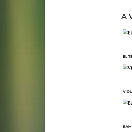
A 
EL T
VIO
BAM