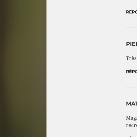
RÉP
PIE
Très
RÉP
MA
Magn
recr