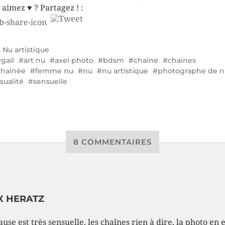
 aimez ♥ ? Partagez ! :
s
Nu artistique
gail
art nu
axel photo
bdsm
chaine
chaines
hainée
femme nu
nu
nu artistique
photographe de n
sualité
sensuelle
8 COMMENTAIRES
X HERATZ
use est très sensuelle, les chaînes rien à dire, la photo en e