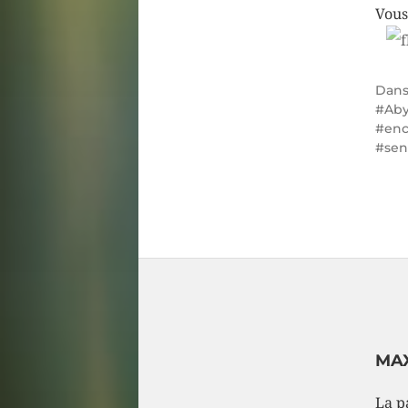
Vous
Dan
Aby
enc
sen
MA
La pa