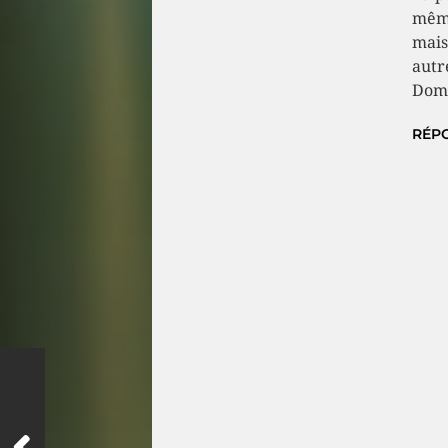
même
mais
autr
Dom
RÉP