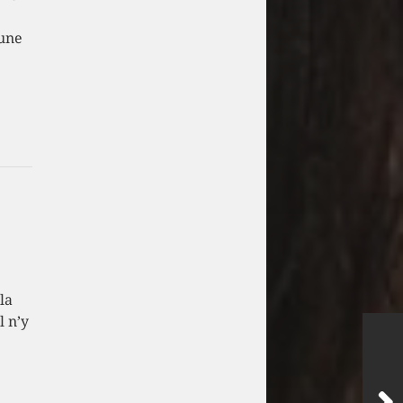
 une
la
l n’y