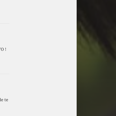
VO !
de te