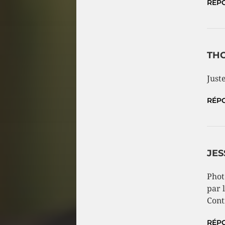
RÉP
TH
Juste
RÉP
JES
Phot
par 
Cont
RÉP