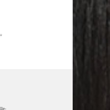
u
lle-