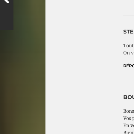
STE
Tout
On v
RÉP
BO
Bons
Vos 
En v
Bien