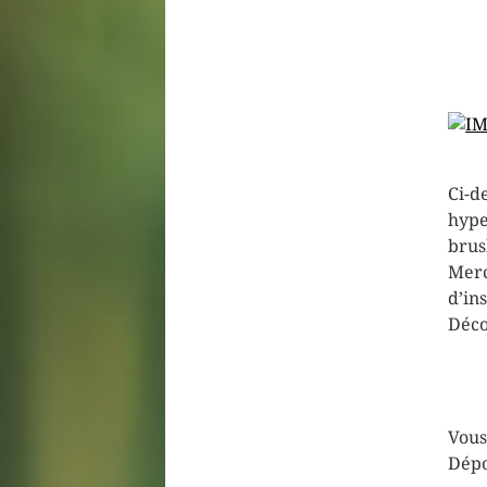
Ci-d
hyper
brus
Merc
d’in
Déco
Vous
Dépo